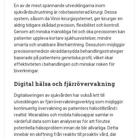
En av de mest spännande utvecklingarna inom
sjukvårdsutrustning är robotassisterad kirurgi. Dessa
system, såsom da Vinci-kirurgisystemet, ger kirurger en
aldrig tidigare skådad precision, flexibilitet och kontroll.
Genom att minska mänskliga fel och öka precisionen kan
patienter uppleva kortare sjukhusvistelser, mindre
smärta och snabbare återhämtning. Dessutom möjliggör
precisionsmedicin skräddarsydda behandlingsstrategier
baserade på patientens genetiska profil, vilket ökar
effektiviteten i behandlingen och minskar risken för
biverkningar.
Digital hälsa och fjärrövervakning
Digitaliseringen av sjukvården har också lett till
utvecklingen av fjärrövervakningsverktyg som möjliggör
kontinuerlig övervakning av patienters hälsotillstånd i
realtid. Wearables och mobila hälsoappar samlar in
värdefull data som kan analyseras för att förutse
potentiella hälsoproblem innan de blir allvarliga. Detta
innebär en skiftning från reaktiv till proaktiv vård, där