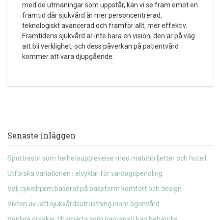
med de utmaningar som uppstår, kan vi se fram emot en
framtid där sjukvård är mer personcentrerad,
teknologiskt avancerad och framför allt, mer effektiv.
Framtidens sjukvård är inte bara en vision; den är på väg
att bli verklighet, och dess påverkan på patientvård
kommer att vara djupgående.
Senaste inläggen
Sportresor som helhetsupplevelse med matchbiljetter och hotell
Utforska variationen i elcyklar för vardagspendling
Välj cykelhjälm baserat på passform komfort och design
Vikten av rätt sjukvårdsutrustning inom ögonvård
Vanliga orsaker till smärta som naprapati kan behandla