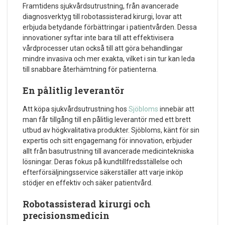
Framtidens sjukvårdsutrustning, från avancerade
diagnosverktyg till robotassisterad kirurgi, lovar att
erbjuda betydande förbättringar i patientvården. Dessa
innovationer syftar inte bara till att effektivisera
vårdprocesser utan också till att göra behandlingar
mindre invasiva och mer exakta, vilket i sin tur kan leda
till snabbare återhämtning för patienterna.
En pålitlig leverantör
Att köpa sjukvårdsutrustning hos
Sjöbloms
innebär att
man får tillgång till en pålitlig leverantör med ett brett
utbud av högkvalitativa produkter. Sjöbloms, känt för sin
expertis och sitt engagemang för innovation, erbjuder
allt från basutrustning till avancerade medicintekniska
lösningar. Deras fokus på kundtillfredsställelse och
efterförsäljningsservice säkerställer att varje inköp
stödjer en effektiv och säker patientvård.
Robotassisterad kirurgi och
precisionsmedicin