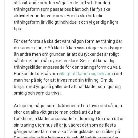
stillasittande arbeten så gäller det att vi hittar den
träningsform som passar oss bäst och får fysiska
aktiviteter under veckorna. Hur du ska hitta din
träningsform är väldigt individuellt och vi ger dig några
tips.
För det första så ska det vara någon form av träning där
du känner glädje. Så klart så kan vissa dagar vara tyngre
än andra men om grunden är att du tycker det är roligt
så blir det hela så mycket enklare. Se till att köpa dig
träningskläder anpassade för den träningsform du valt.
Här kan det också vara
viktigt att känna sig bekväm
i det
man har på sig för att trivas med sin träning. Om du
börjar med yoga så gäller det att har kläder som gör dig
smidig och som du trivs i.
Är löpning något som du känner att du trivs med så är ju
skor det allra viktigaste men också att du har
funktionella kläder anpassade för löpning. Om man utför
sin träning utomhus så är ju vädret det som de flesta
gångerna bestämmer vilka träningskläder som åker på.