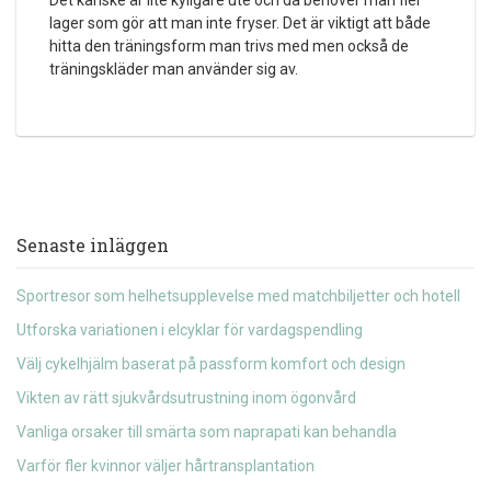
Det kanske är lite kyligare ute och då behöver man fler
lager som gör att man inte fryser. Det är viktigt att både
hitta den träningsform man trivs med men också de
träningskläder man använder sig av.
Senaste inläggen
Sportresor som helhetsupplevelse med matchbiljetter och hotell
Utforska variationen i elcyklar för vardagspendling
Välj cykelhjälm baserat på passform komfort och design
Vikten av rätt sjukvårdsutrustning inom ögonvård
Vanliga orsaker till smärta som naprapati kan behandla
Varför fler kvinnor väljer hårtransplantation