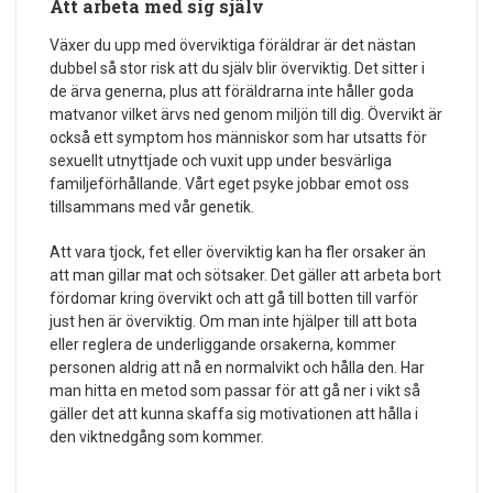
Att arbeta med sig själv
Växer du upp med överviktiga föräldrar är det nästan
dubbel så stor risk att du själv blir överviktig. Det sitter i
de ärva generna, plus att föräldrarna inte håller goda
matvanor vilket ärvs ned genom miljön till dig. Övervikt är
också ett symptom hos människor som har utsatts för
sexuellt utnyttjade och vuxit upp under besvärliga
familjeförhållande. Vårt eget psyke jobbar emot oss
tillsammans med vår genetik.
Att vara tjock, fet eller överviktig kan ha fler orsaker än
att man gillar mat och sötsaker. Det gäller att arbeta bort
fördomar kring övervikt och att gå till botten till varför
just hen är överviktig. Om man inte hjälper till att bota
eller reglera de underliggande orsakerna, kommer
personen aldrig att nå en normalvikt och hålla den. Har
man hitta en metod som passar för att gå ner i vikt så
gäller det att kunna skaffa sig motivationen att hålla i
den viktnedgång som kommer.