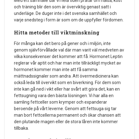
Med ett samhälle där vi hela tiden pratar om hälsa, kost
och träning blir den som är överviktig genast satt i
underläge. De duger inte i det svenska samhället och
varje snedsteg i form är som om de uppfyller fördomen.
Hitta metoder till viktminskning
För många kan det bero på gener och i miljön, inte
genom självförvållade val där man varit väl medveten av
vilka konsekvenser det kommer att få. Hormonet Leptin
reglerar vår aptit och har man inte tillräckligt mycket av
hormonet kommer man inte att få samma
mättnadssignaler som andra. Att övermedicinera kan
också leda till övervikt som en biverkning. För dem som
inte kan gå ned i vikt eller har svårt att göra det, kan en
fettsugning vara den bästa lösningen. Vi har alla en
samling fettceller som krymper och expanderar
beroende på vårt leverne. Genom att fettsuga sig tar
man bort fettcellerna permanent och ökar chansen att
den plutande magen eller de stora låren inte kommer
tillbaka.