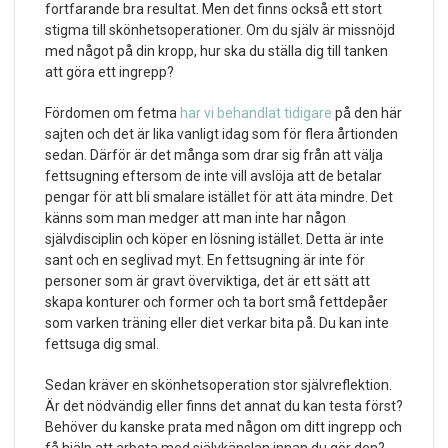
fortfarande bra resultat. Men det finns också ett stort
stigma till skönhetsoperationer. Om du själv är missnöjd
med något på din kropp, hur ska du ställa dig till tanken
att göra ett ingrepp?
Fördomen om fetma
har vi behandlat tidigare
på den här
sajten och det är lika vanligt idag som för flera årtionden
sedan. Därför är det många som drar sig från att välja
fettsugning eftersom de inte vill avslöja att de betalar
pengar för att bli smalare istället för att äta mindre. Det
känns som man medger att man inte har någon
självdisciplin och köper en lösning istället. Detta är inte
sant och en seglivad myt. En fettsugning är inte för
personer som är gravt överviktiga, det är ett sätt att
skapa konturer och former och ta bort små fettdepåer
som varken träning eller diet verkar bita på. Du kan inte
fettsuga dig smal.
Sedan kräver en skönhetsoperation stor självreflektion.
Är det nödvändig eller finns det annat du kan testa först?
Behöver du kanske prata med någon om ditt ingrepp och