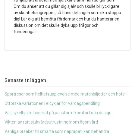
få hjälp att arbeta med självkänslan innan du gör den?
Om du anser att du gillar dig själv och skulle bli lyckligare
av skönhetsingreppet, så finns det ingen som ska stoppa
dig! Lär dig att bemöta fördomar och hur du hanterar en
diskussion om det skulle dyka upp frågor och
funderingar.
Senaste inläggen
Sportresor som helhetsupplevelse med matchbiljetter och hotell
Utforska variationen i elcyklar för vardagspendling
Välj cykelhjälm baserat på passform komfort och design
Vikten av rätt sjukvårdsutrustning inom ögonvård
Vanliga orsaker till smärta som naprapati kan behandla